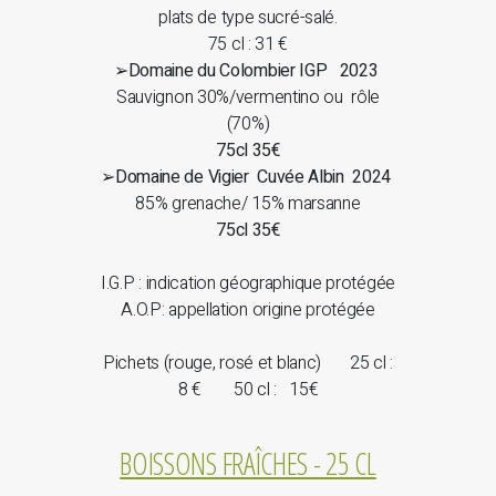
plats de type sucré-salé.
75 cl : 31 €
➢
Domaine du Colombier IGP 2023
Sauvignon 30%/vermentino ou rôle
(70%)
75cl 35€
➢
Domaine de Vigier Cuvée Albin 2024
85% grenache/ 15% marsanne
75cl 35€
I.G.P : indication géographique protégée
A.O.P: appellation origine protégée
Pichets (rouge, rosé et blanc) 25 cl :
8 € 50 cl : 15€
BOISSONS FRAÎCHES - 25 CL