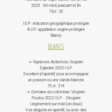
2023 Vin rond, puissant et fin
75cl : 32
I.G.P : indication géographique protégée
A.O.P: appellation origine protégée
Blancs
BLANCS
➢ Vignerons Ardéchois, Viognier
Eglantier 2023 I.G.P
Excellent à l’apéritif, pour accompagner
un poisson ou une viande blanche
75 cl : 31€
➢ Domaine du colombier, Viognier
Poutou 2022 I.G.P. (Viognier
Légèrement sur-mûri (vin doux)
Il se déguste en apéritif, ou avec des