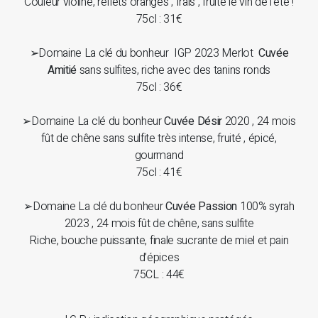
Couleur violine, reflets orangés ; frais , fruité le vin de l’été !
75cl : 31€
➢Domaine La clé du bonheur IGP 2023 Merlot
Cuvée
Amitié
sans sulfites, riche avec des tanins ronds
75cl : 36€
➢Domaine La clé du bonheur
Cuvée Désir
2020 , 24 mois
fût de chêne sans sulfite très intense, fruité , épicé,
gourmand
75cl : 41€
➢Domaine La clé du bonheur
Cuvée Passion
100% syrah
2023 , 24 mois fût de chêne, sans sulfite
Riche, bouche puissante, finale sucrante de miel et pain
d’épices
75CL : 44€