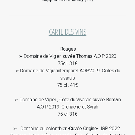
CARTE DES VINS
Rouges
➢ Domaine de Vigier
cuvée Thomas
A.O.P 2020
75cl : 31€
➢
Domaine de Vigier
intemporel
AOP2019 Côtes du
vivarais
75 cl : 41€
➢ Domaine de Vigier , Côte du Vivarais
cuvée Romain
A.O.P 2019 Grenache et Syrah
75 cl :31€
➢ Domaine du colombier -
Cuvée
Origine
- IGP 2022