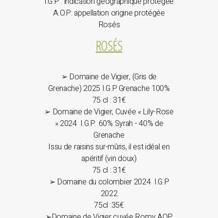
I.G.P : indication géographique protégée
A.O.P: appellation origine protégée
Rosés
ROSÉS
➢ Domaine de Vigier, (Gris de
Grenache) 2025 I.G.P. Grenache 100%
75 cl : 31€
➢ Domaine de Vigier, Cuvée « Lily-Rose
» 2024 I.G.P. 60% Syrah - 40% de
Grenache
Issu de raisins sur-mûris, il est idéal en
apéritif (vin doux)
75 cl : 31€
➢ Domaine du colombier 2024 I.G.P
2022
75cl :35€
➢Domaine de Vigier cuvée Romy AOP